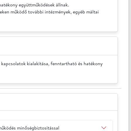
hatékony együttműködések állnak. 

léseken működő további intézmények, egyéb máltai 
 kapcsolatok kialakítása, fenntartható és hatékony 
 működés minőségbiztosítással