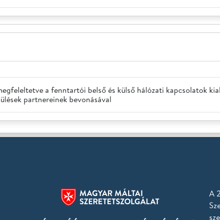
megfeleltetve a fenntartói belső és külső hálózati kapcsolatok k
epülések partnereinek bevonásával
A 2
Sze
sze