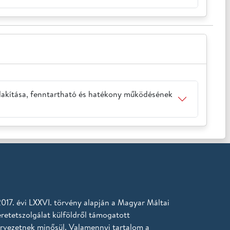
ialakítása, fenntartható és hatékony működésének
017. évi LXXVI. törvény alapján a Magyar Máltai
retetszolgálat külföldről támogatott
rvezetnek minősül.
Valamennyi tartalom a