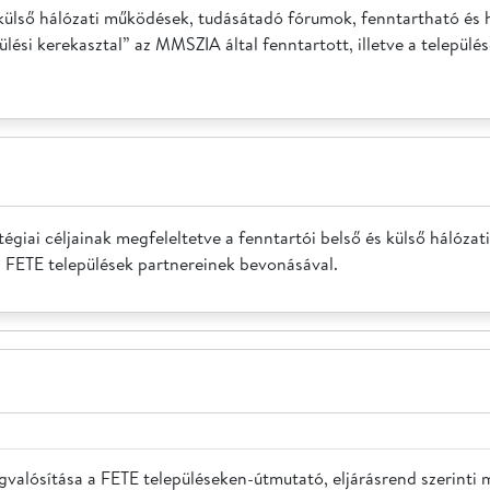
 külső hálózati működések, tudásátadó fórumok, fenntartható és 
pülési kerekasztal” az MMSZIA által fenntartott, illetve a telepü
giai céljainak megfeleltetve a fenntartói belső és külső hálózati
a FETE települések partnereinek bevonásával.
valósítása a FETE településeken-útmutató, eljárásrend szerinti