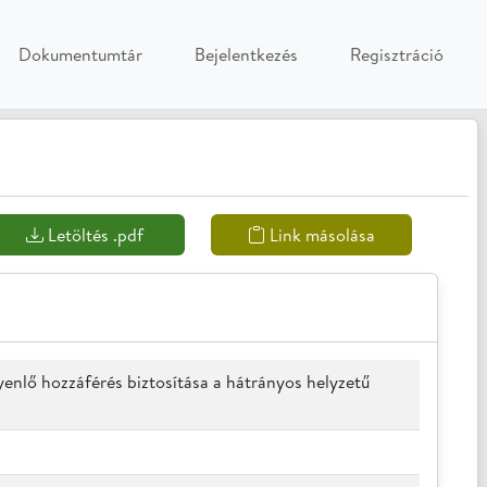
Dokumentumtár
Bejelentkezés
Regisztráció
Letöltés .pdf
Link másolása
nlő hozzáférés biztosítása a hátrányos helyzetű 