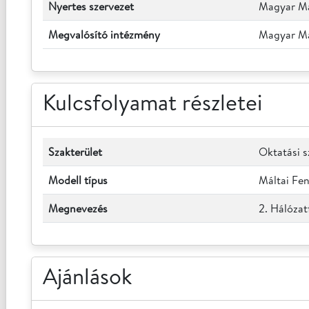
Nyertes szervezet
Magyar Mál
Megvalósító intézmény
Magyar Mál
Kulcsfolyamat részletei
Szakterület
Oktatási s
Modell típus
Máltai Fen
Megnevezés
2. Hálózat
Ajánlások